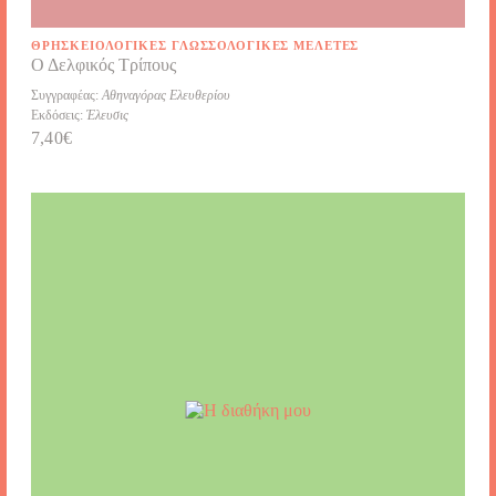
Επιθυμώ να εγγραφώ στη λίστα newsletter του mykerkyra
shop
ΘΡΗΣΚΕΙΟΛΟΓΙΚΈΣ ΓΛΩΣΣΟΛΟΓΙΚΈΣ ΜΕΛΈΤΕΣ
Ο Δελφικός Τρίπους
Συγγραφέας:
Αθηναγόρας Ελευθερίου
Εκδόσεις:
Έλευσις
7,40
€