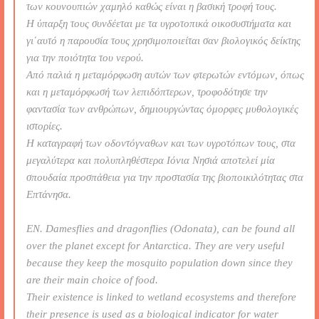
των κουνουπιών χαμηλό καθώς είναι η βασική τροφή τους.
Η ύπαρξη τους συνδέεται με τα υγροτοπικά οικοσυστήματα και
γι΄αυτό η παρουσία τους χρησιμοποιείται σαν βιολογικός δείκτης
για την ποιότητα του νερού.
Από παλιά η μεταμόρφωση αυτών των φτερωτών εντόμων, όπως
και η μεταμόρφωσή των λεπιδόπτερων, τροφοδότησε την
φαντασία των ανθρώπων, δημιουργώντας όμορφες μυθολογικές
ιστορίες.
Η καταγραφή των οδοντόγναθων και των υγροτόπων τους, στα
μεγαλύτερα και πολυπληθέστερα Ιόνια Νησιά αποτελεί μία
σπουδαία προσπάθεια για την προστασία της βιοποικιλότητας στα
Επτάνησα.
ΕΝ. Damesflies and dragonflies (Odonata), can be found all
over the planet except for Antarctica. They are very useful
because they keep the mosquito population down since they
are their main choice of food.
Their existence is linked to wetland ecosystems and therefore
their presence is used as a biological indicator for water