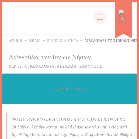
GR
0
Products
search
ΑΡΧΙΚΉ
ΒΙΒΛΊΑ
ΒΙΟΠΟΙΚΙΛΌΤΗΤΑ
ΛΙΒΕΛΟΎΛΕΣ ΤΩΝ ΙΟΝΊΩΝ ΝΉΣ
Λιβελούλες των Ιονίων Νήσων
ΚΕΡΚΥΡΑ | ΚΕΦΑΛΟΝΙΑ | ΛΕΥΚΑΔΑ | ΖΑΚΥΝΘΟΣ
ΦΩΤΟΓΡΑΦΙΚΟ ΟΔΟΙΠΟΡΙΚΟ ΜΕ ΣΤΟΙΧΕΙΑ ΒΙΟΛΟΓΙΑΣ
Οι λιβελούλες βρίσκονται σε ολόκληρο τον πλανήτη εκτός από
την Ανταρκτική. Είναι πολύ χρήσιμες γιατί κρατούν τον πληθυσμό