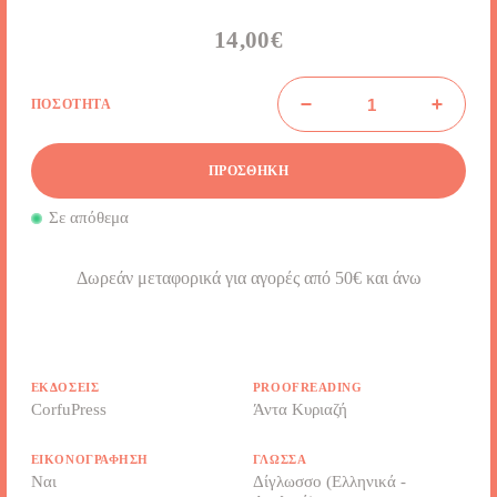
14,00
€
Λιβελούλες
ΠΟΣΌΤΗΤΑ
των
Ιονίων
Νήσων
ποσότητα
ΠΡΟΣΘΉΚΗ
Σε απόθεμα
Δωρεάν μεταφορικά για αγορές από 50€ και άνω
ΕΚΔΌΣΕΙΣ
PROOFREADING
CorfuPress
Άντα Κυριαζή
ΕΙΚΟΝΟΓΡΆΦΗΣΗ
ΓΛΏΣΣΑ
Ναι
Δίγλωσσο (Ελληνικά -